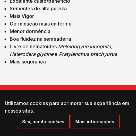
Excelente custo/benefício
Sementes de alta pureza
Mais Vigor
Germinação mais uniforme
Menor dormência
Boa fluidez na semeadeira
Livre de nematoides
Meloidogyne incognita
,
Heterodera glycine
e
Pratylenchus brachyurus
Mais segurança
ONDE COMPRAR?
Utilizamos cookies para aprimorar sua experiência em
Entre em Contato
nossos sites.
Sim, aceito cookies
Mais informações
Idioma:
Grupo Matsuda ® 2025 - Todos os Direiros Reservados