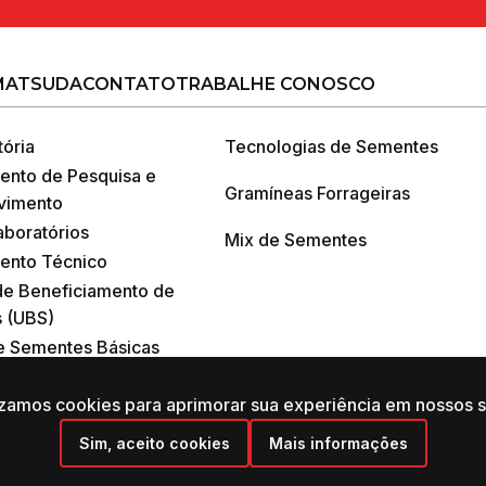
MATSUDA
CONTATO
TRABALHE CONOSCO
tória
Tecnologias de Sementes
ento de Pesquisa e
Gramíneas Forrageiras
vimento
boratórios
Mix de Sementes
ento Técnico
de Beneficiamento de
 (UBS)
 Sementes Básicas
izamos cookies para aprimorar sua experiência em nossos s
Sim, aceito cookies
Mais informações
Idioma:
Grupo Matsuda ® 2025 - Todos os Direiros Reservados